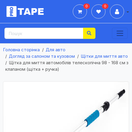
0
0
Дії
Головна сторінка
Для авто
Догляд за салоном та кузовом
Щітки для миття авто
Щітка для миття автомобілів телескопічна 98 - 168 см з
клапаном (щітка + ручка)