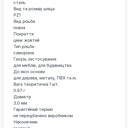
сталь
Вид та розмір шліца
PZ1
Вид різьби
повна
Покриття
цинк жовтий
Тип різьби
саморізна
Галузь застосування
для меблів, для будівництва
До якої основи
для дерева, металу, ПВХ та ін.
Вага теоретична 1 шт.
0.67 г
Діаметр
3.0 мм
Гарантійний термін
не передбачено виробником
Наконечник