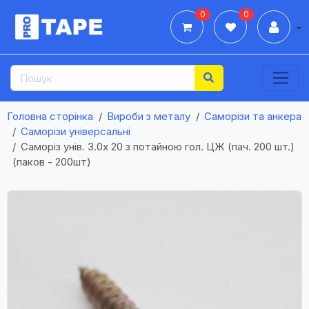
0
0
Дії
Головна сторінка
Вироби з металу
Саморізи та анкера
Саморізи універсальні
Саморіз унів. 3.0х 20 з потайною гол. ЦЖ (пач. 200 шт.)
(паков - 200шт)