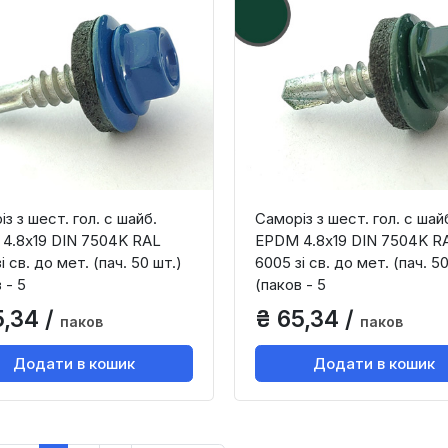
з з шест. гол. с шайб.
Саморіз з шест. гол. с шай
4.8х19 DIN 7504K RAL
EPDM 4.8х19 DIN 7504K R
і св. до мет. (пач. 50 шт.)
6005 зі св. до мет. (пач. 50
 - 5
(паков - 5
5,34 /
₴ 65,34 /
паков
паков
Додати в кошик
Додати в кошик