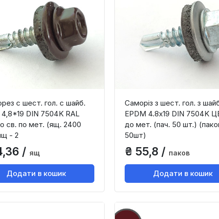
рез с шест. гол. с шайб.
Саморіз з шест. гол. з шайб
4,8*19 DIN 7504K RAL
EPDM 4.8х19 DIN 7504K ЦБ 
о св. по мет. (ящ. 2400
до мет. (пач. 50 шт.) (пако
ящ - 2
50шт)
4,36 /
₴ 55,8 /
ящ
паков
Додати в кошик
Додати в кошик