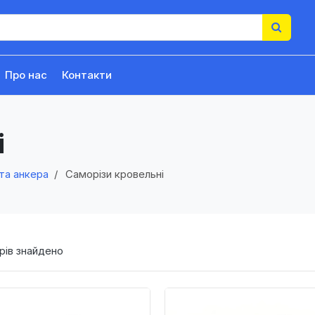
Про нас
Контакти
і
та анкера
Саморізи кровельні
рів знайдено