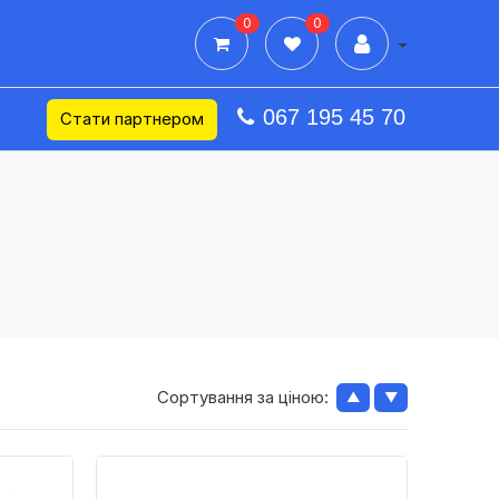
0
0
Дії в профілі
067 195 45 70
Стати партнером
Сортування за ціною:
▲
▼