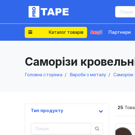
Каталог товарів
Акції
Партнери
Саморізи кровельн
Головна сторінка
Вироби з металу
Саморізи 
25
Това
Тип продукту