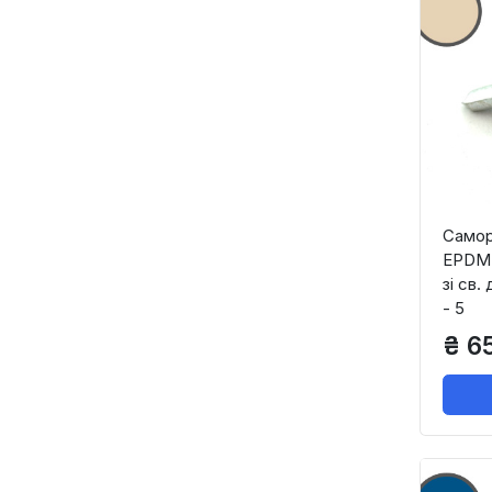
Саморі
EPDM 
зі св.
- 5
₴ 6