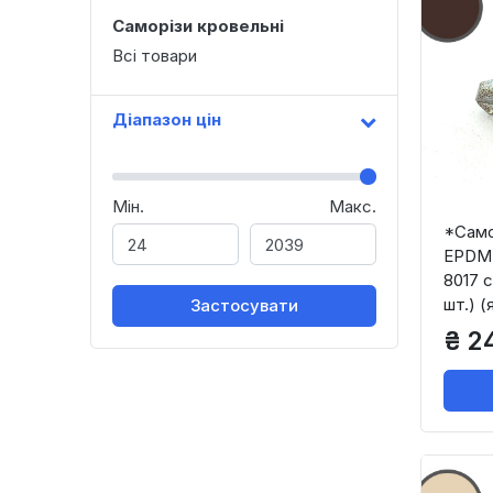
Саморізи кровельні
Всі товари
Діапазон цін
Мін.
Макс.
*Само
EPDM 
8017 с
шт.) (
Застосувати
₴ 2