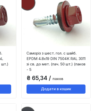
б.
Саморіз з шест. гол. с шайб.
AL
EPDM 4.8х19 DIN 7504K RAL 3011
 шт.)
зі св. до мет. (пач. 50 шт.) (паков
- 5
₴ 65,34 /
паков
Додати в кошик