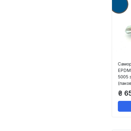
Саморі
EPDM 
5005 з
(паков
₴ 6