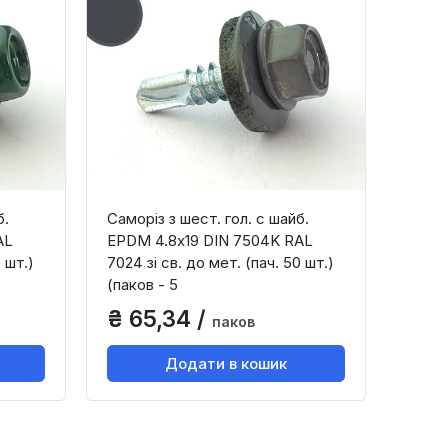
б.
Саморіз з шест. гол. с шайб.
AL
EPDM 4.8х19 DIN 7504K RAL
 шт.)
7024 зі св. до мет. (пач. 50 шт.)
(паков - 5
₴ 65,34 /
паков
Додати в кошик