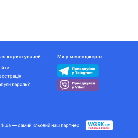
ля користувачей
Ми у месенджерах
війти
еєстрація
абули пароль?
rk.ua — самий кльовий наш партнер