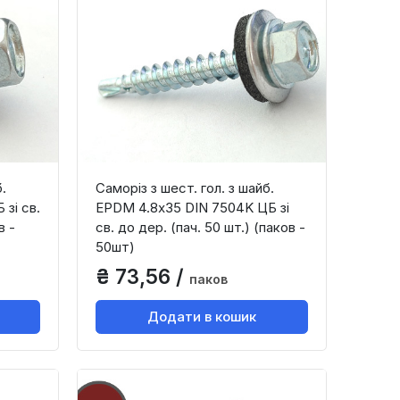
.
Саморіз з шест. гол. з шайб.
зі св.
EPDM 4.8х35 DIN 7504K ЦБ зі
в -
св. до дер. (пач. 50 шт.) (паков -
50шт)
₴ 73,56 /
паков
Додати в кошик