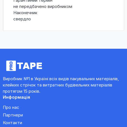
Гарантійний термін
не передбачено виробником
Наконечник
свердло
Виробник №1 в Україні всіх видів пакувальних матеріалів,
клейких стрічок та витратних будівельних матеріалів
протягом 15 років.
Информація
Про нас
Партнери
Контакти