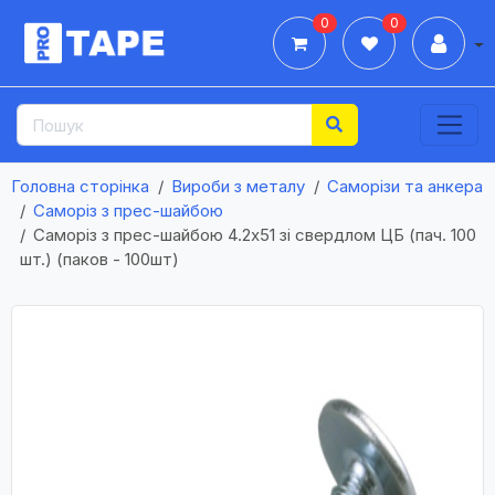
0
0
Дії
Головна сторінка
Вироби з металу
Саморізи та анкера
Саморіз з прес-шайбою
Саморіз з прес-шайбою 4.2х51 зі свердлом ЦБ (пач. 100
шт.) (паков - 100шт)