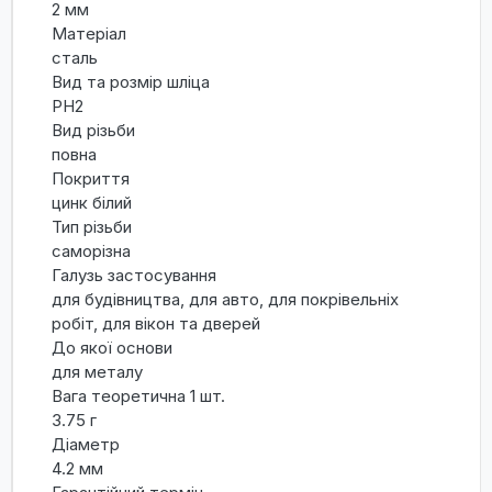
2 мм
Матеріал
сталь
Вид та розмір шліца
PH2
Вид різьби
повна
Покриття
цинк білий
Тип різьби
саморізна
Галузь застосування
для будівництва, для авто, для покрівельніх
робіт, для вікон та дверей
До якої основи
для металу
Вага теоретична 1 шт.
3.75 г
Діаметр
4.2 мм