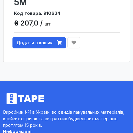
5м
Код товара: 910634
₴ 207,0 /
шт
Додати в кошик
Виробник №1 в Україні всіх видів пакувальних матеріалів,
клейких стрічок та витратних будівельних матеріалів
протягом 15 років.
Информація