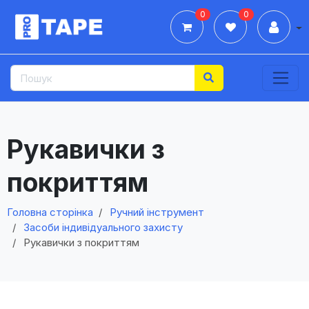
0
0
Дії
Рукавички з
покриттям
Головна сторінка
Ручний інструмент
Засоби індивідуального захисту
Рукавички з покриттям