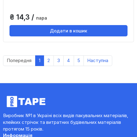
₴ 14,3 /
пара
Додати в кошик
Попередня
1
2
3
4
5
Наступна
Виробник №1 в Україні всіх видів пакувальних матеріалів,
клейких стрічок та витратних будівельних матеріалів
протягом 15 років.
Информація