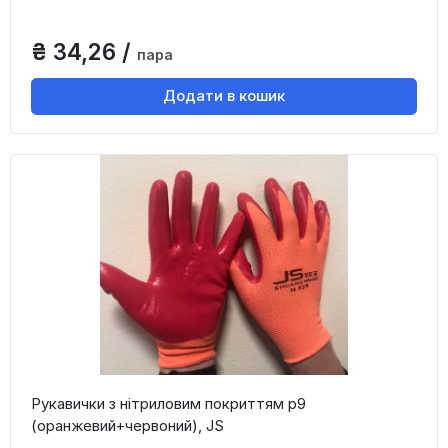
₴ 34,26 /
пара
Додати в кошик
Рукавички з нітриловим покриттям р9
(оранжевий+червоний), JS