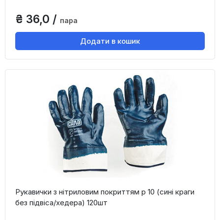
₴ 36,0 /
пара
Додати в кошик
Рукавички з нітриловим покриттям р 10 (сині краги
без підвіса/хедера) 120шт