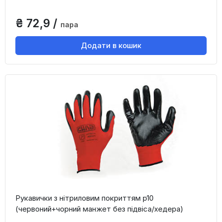
₴ 72,9 /
пара
Додати в кошик
Рукавички з нітриловим покриттям р10
(червоний+чорний манжет без підвіса/хедера)