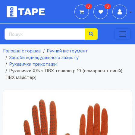
0
0
Дії
Головна сторінка
Ручний інструмент
Засоби індивідуального захисту
Рукавички трикотажні
Рукавички Х/Б з ПВХ точкою р 10 (помаранч + синій)
ПВХ майстер)