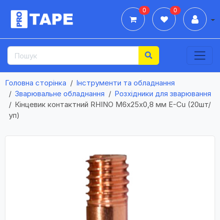
0
0
Дії
Головна сторінка
Інструменти та обладнання
Зварювальне обладнання
Розхідники для зварювання
Кінцевик контактний RHINO М6х25х0,8 мм E-Cu (20шт/
уп)