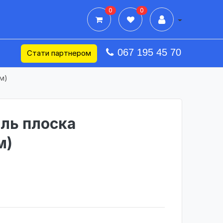
0
0
Дії в профілі
067 195 45 70
Стати партнером
м)
ль плоска
м)