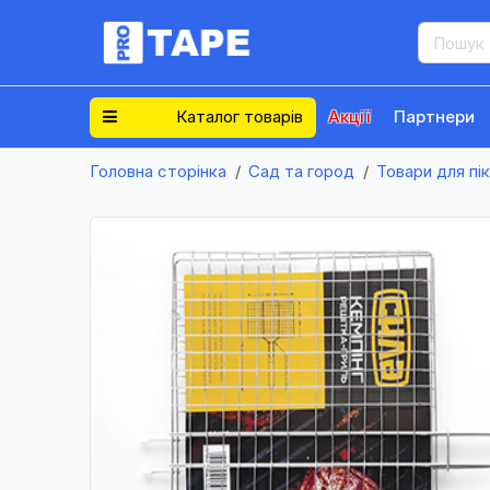
Каталог товарів
Акції
Партнери
Головна сторінка
Сад та город
Товари для пік