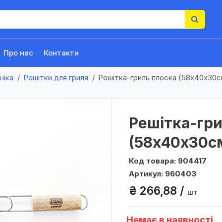
Про нас
Контакти
ніка
Решітки для гриля
Решітка-гриль плоска (58x40x30с
Решітка-гри
(58x40x30с
Код товара: 904417
Артикул: 960403
₴ 266,88 /
шт
Немає в наявності