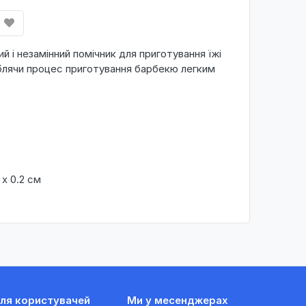
ий і незамінний помічник для приготування їжі
облячи процес приготування барбекю легким
 х 0.2 см
ля користувачей
Ми у месенджерах