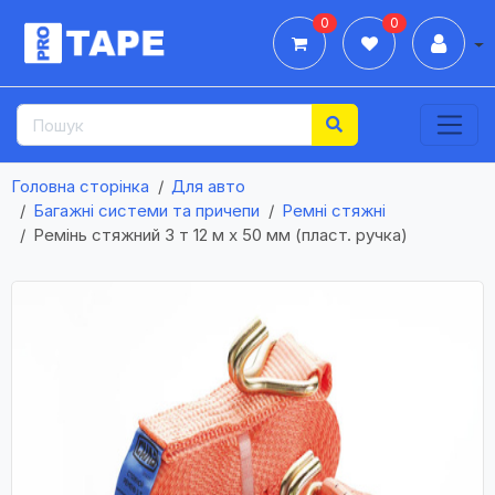
0
0
Дії
Головна сторінка
Для авто
Багажні системи та причепи
Ремні стяжні
Ремінь стяжний 3 т 12 м х 50 мм (пласт. ручка)