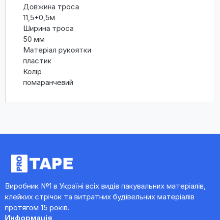
Довжина троса
11,5+0,5м
Ширина троса
50 мм
Матеріал рукоятки
пластик
Колір
помаранчевий
Виробник №1 в Україні всіх видів пакувальних матеріалів,
клейких стрічок та витратних будівельних матеріалів
протягом 15 років.
Информація