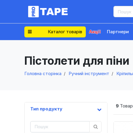
Каталог товарів
Акції
Партнери
Пістолети для піни
Головна сторінка
Ручний інструмент
Кріпиль
9
Товарі
Тип продукту