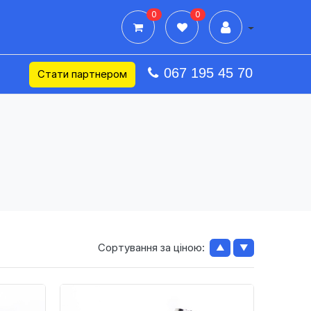
0
0
Дії в профілі
067 195 45 70
Стати партнером
Сортування за ціною:
▲
▼