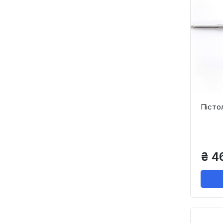
Пісто
₴ 4