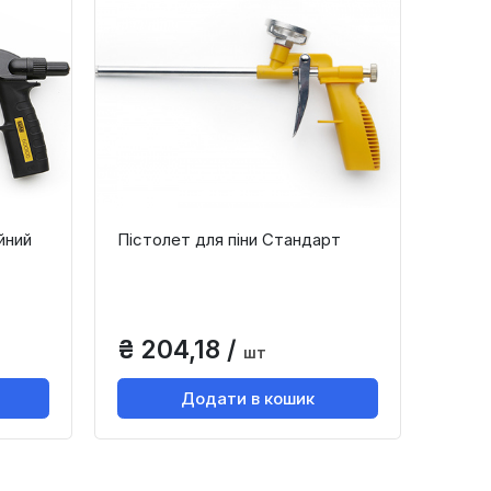
йний
Пістолет для піни Стандарт
₴ 204,18 /
шт
Додати в кошик