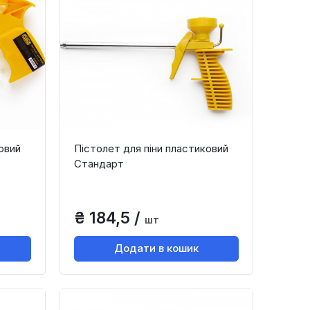
овий
Пістолет для піни пластиковий
Стандарт
₴ 184,5 /
шт
Додати в кошик