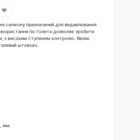
ня силікону призначений для видавлювання
 Використання пістолета дозволяє зробити
м, з високим ступенем контролю. Являє
талевий штовхач.
, мм