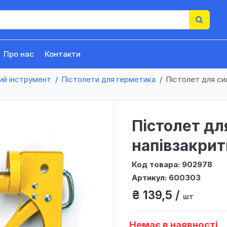
Про нас
Контакти
ий інструмент
Пістолети для герметика
Пістолет для си
Пістолет дл
напівзакри
Код товара: 902978
Артикул: 600303
₴ 139,5 /
шт
Немає в наявності