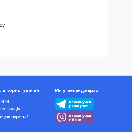
су
ля користувачей
Ми у месенджерах
війти
еєстрація
абули пароль?