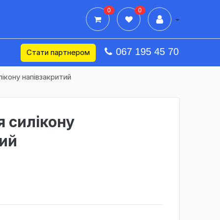
0
0
Дії в профілі
067 195 45 70
Стати партнером
лікону напівзакритий
я силікону
тий