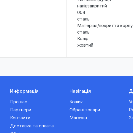
напівзакритий
004
сталь
Матеріал/покриття корпу
сталь
Колір
жовтий
Информація
Навігація
Д
Про нас
Кошик
У
Партнери
Обрані товари
Р
Контакти
Магазин
З
Доставка та оплата