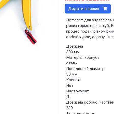
Додати в кошик
Пістолет для видавлюван
різних герметиків з туб.
процес подачі рівномірни
собою курок, оправу і ме
Довжина
300 мм
Матеріал корпуса
сталь
Посадковий діаметр
50 мм
Крепеж
Нет
Инструмент
Да
Довжина робочої частини
230
Тип конструкції