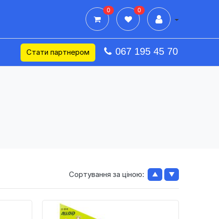
0
0
Дії в профілі
067 195 45 70
Стати партнером
Сортування за ціною:
▲
▼