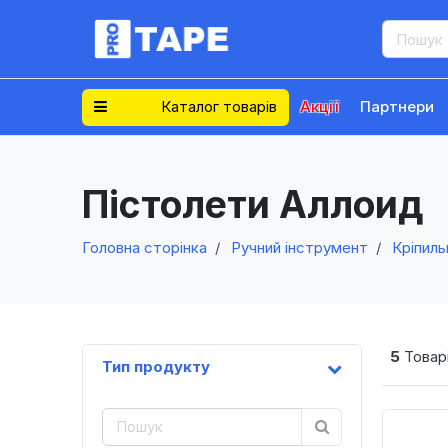
Каталог товарів
Акції
Партнери
Пістолети Аллоид
Головна сторінка
Ручний інструмент
Кріпиль
5
Товарі
Тип продукту