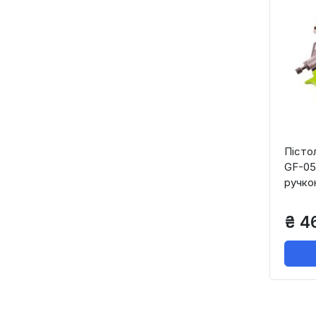
Пісто
GF-05
ручкою
₴ 46