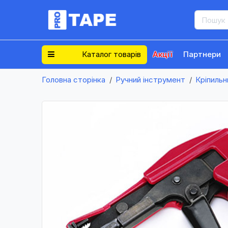
Каталог товарів
Акції
Партнери
Головна сторінка
Ручний інструмент
Кріпильн