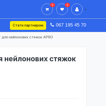
0
0
Дії в профілі
067 195 45 70
Стати партнером
т для нейлонових стяжок APRO
я нейлонових стяжок