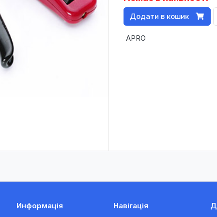
Додати в кошик
APRO
Информація
Навігація
Д