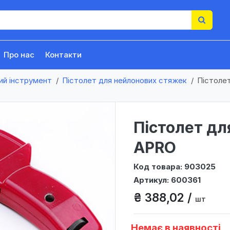
Про нас
Контакти
ий інструмент
Пістолет для нейлонових стяжек
Пістоле
Пістолет дл
APRO
Код товара: 903025
Артикул: 600361
₴ 388,02 /
шт
Немає в наявності