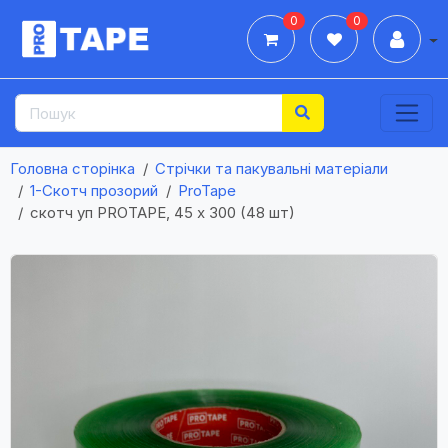
0
0
Дії
Головна сторінка
Стрічки та пакувальні матеріали
1-Cкотч прозорий
ProTape
скотч уп PROTAPE, 45 х 300 (48 шт)