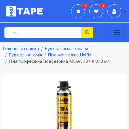
0
0
Дії
Головна сторінка
Будівельні матеріали
Будівельна хімія
Піна монтажна Unifix
Піна професійна Всесезонна MEGA 70+ л 870 мл