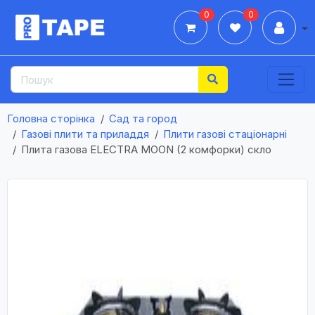
0
0
Дії
Головна сторінка
Сад та город
Газові плити та приладдя
Плити газові стаціонарні
Плита газова ELECTRA MOON (2 комфорки) скло