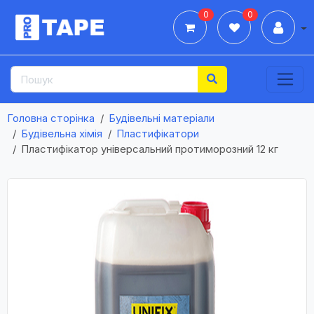
0
0
Дії
Головна сторінка
Будівельні матеріали
Будівельна хімія
Пластифікатори
Пластифікатор універсальний протиморозний 12 кг