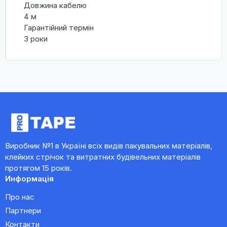
Довжина кабелю
4 м
Гарантійний термін
3 роки
Виробник №1 в Україні всіх видів пакувальних матеріалів,
клейких стрічок та витратних будівельних матеріалів
протягом 15 років.
Информація
Про нас
Партнери
Контакти