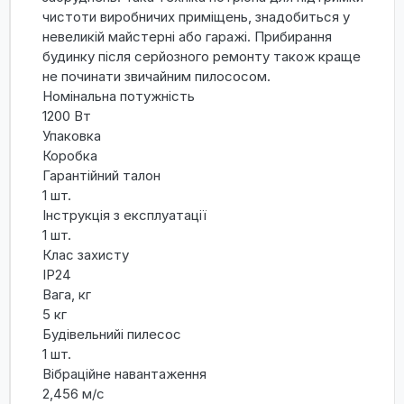
чистоти виробничих приміщень, знадобиться у
невеликій майстерні або гаражі. Прибирання
будинку після серйозного ремонту також краще
не починати звичайним пилососом.
Номінальна потужність
1200 Вт
Упаковка
Коробка
Гарантійний талон
1 шт.
Інструкція з експлуатації
1 шт.
Клас захисту
IP24
Вага, кг
5 кг
Будівельнийі пилесос
1 шт.
Вібраційне навантаження
2,456 м/с