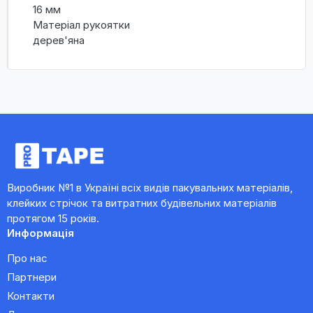
16 мм
Матеріал рукоятки
дерев'яна
Виробник №1 в Україні всіх видів пакувальних матеріалів,
клейких стрічок та витратних будівельних матеріалів
протягом 15 років.
Информація
Про нас
Партнери
Контакти