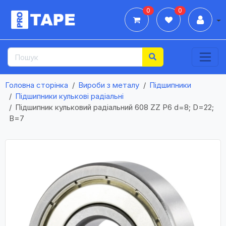
0
0
Дії
Головна сторінка
Вироби з металу
Підшипники
Підшипники кулькові радіальні
Підшипник кульковий радіальний 608 ZZ P6 d=8; D=22;
B=7