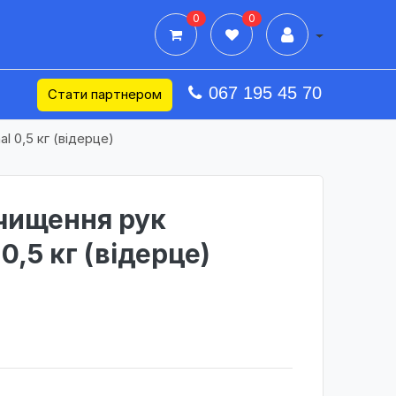
0
0
Дії в профілі
067 195 45 70
Стати партнером
l 0,5 кг (відерце)
чищення рук
 0,5 кг (відерце)