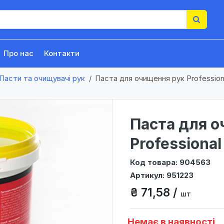
Про нас
Контакти
Пасти та очищувачі рук
Паста для очищення рук Professiona
Паста для о
Professional
Код товара: 904563
Артикул: 951223
₴ 71,58 /
шт
Немає в наявності