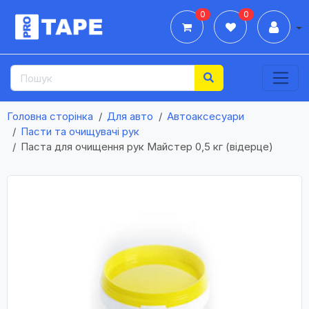
0
0
Дії
Головна сторінка
Для авто
Автоаксесуари
Пасти та очищувачі рук
Паста для очищення рук Майстер 0,5 кг (відерце)