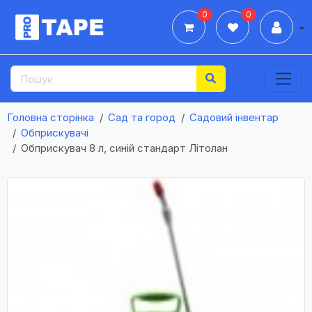
0
0
Дії
Головна сторінка
Сад та город
Садовий інвентар
Обприскувачі
Обприскувач 8 л, синій стандарт Літолан