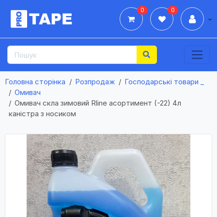
0
0
Дії
Головна сторінка
Розпродаж
Господарські товари _
Омивач
Омивач скла зимовий Rline асортимент (-22) 4л
каністра з носиком