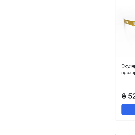
Окуля
прозо
₴ 5