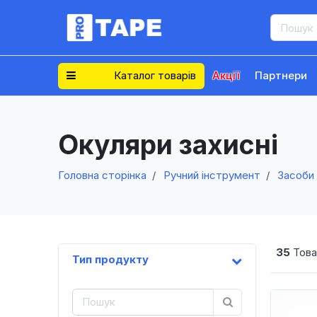
Каталог товарів
Акції
Партнери
Окуляри захисні
Головна сторінка
Ручний інструмент
Засоби 
35
Това
Тип продукту