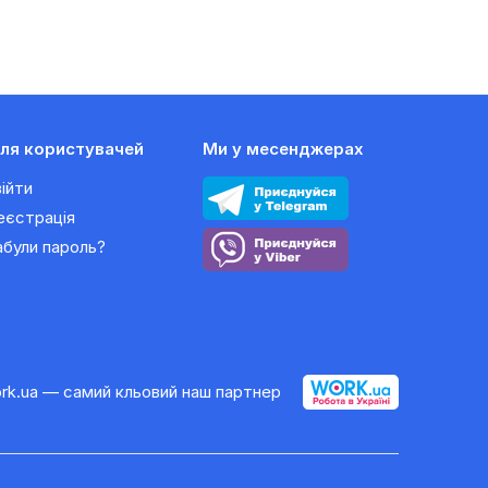
ля користувачей
Ми у месенджерах
війти
еєстрація
абули пароль?
rk.ua — самий кльовий наш партнер