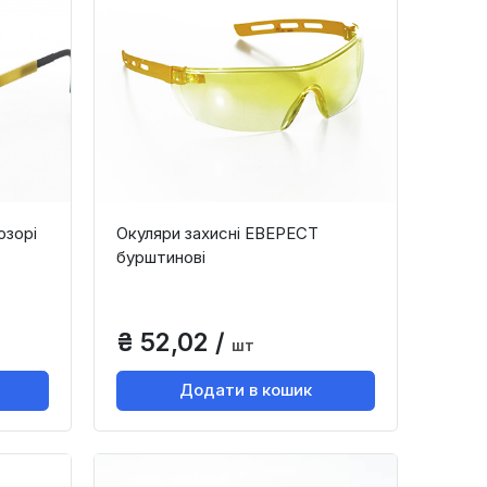
озорі
Окуляри захисні ЕВЕРЕСТ
бурштинові
₴ 52,02 /
шт
Додати в кошик