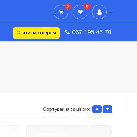
0
0
Дії в профілі
067 195 45 70
Стати партнером
Сортування за ціною:
▲
▼