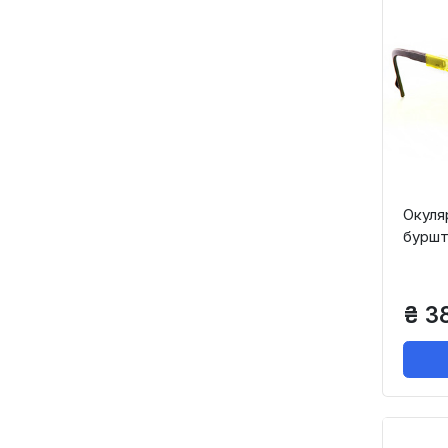
Окуля
буршт
₴ 3