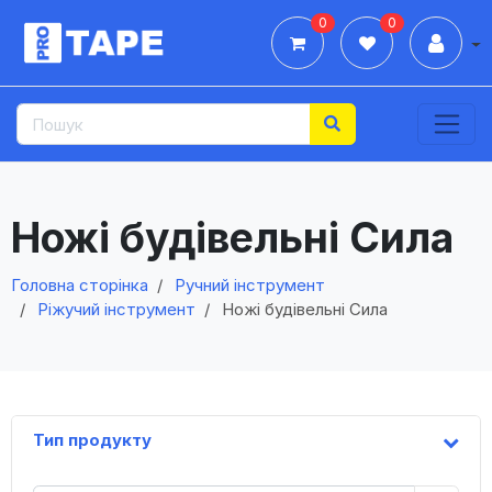
0
0
Дії
Ножі будівельні Сила
Головна сторінка
Ручний інструмент
Ріжучий інструмент
Ножі будівельні Сила
Тип продукту