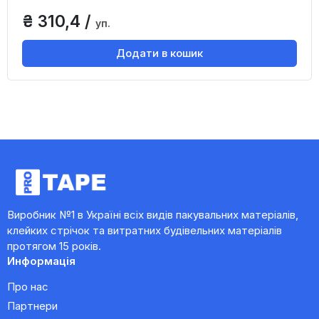
₴ 310,4 /
уп.
Додати в кошик
Виробник №1 в Україні всіх видів пакувальних матеріалів,
клейких стрічок та витратних будівельних матеріалів
протягом 15 років.
Информація
Про нас
Партнери