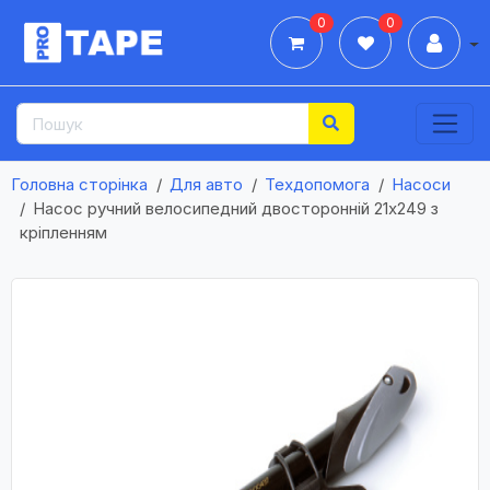
0
0
Дії
Головна сторінка
Для авто
Техдопомога
Насоси
Насос ручний велосипедний двосторонній 21х249 з
кріпленням