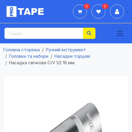
0
0
Дії
Головна сторінка
Ручний інструмент
Головки та набори
Насадки торцеві
Насадка свічкова CrV 1/2 16 мм