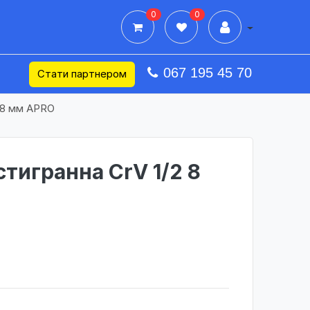
0
0
Дії в профілі
067 195 45 70
Стати партнером
 8 мм APRO
тигранна CrV 1/2 8