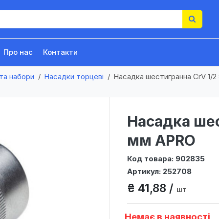
Про нас
Контакти
та набори
Насадки торцеві
Насадка шестигранна CrV 1/2
Насадка шес
мм APRO
Код товара: 902835
Артикул: 252708
₴ 41,88 /
шт
Немає в наявності