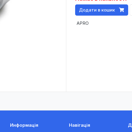
Додати в кошик
APRO
Информація
Навігація
Д