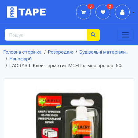
0
0
Дії
Головна сторінка
Розпродаж
Будівельні матеріали_
Нанофарб
LACRYSIL Клей-герметик МС-Полімер прозор. 50г