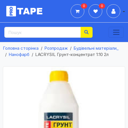
0
0
Дії
Головна сторінка
Розпродаж
Будівельні матеріали_
Нанофарб
LACRYSIL Грунт-концентрат 1:10 2л