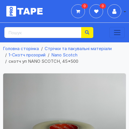
0
0
Дії
Головна сторінка
Стрічки та пакувальні матеріали
1-Cкотч прозорий
Nano Scotch
скотч уп NANO SCOTCH, 45*500