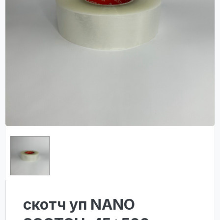
скотч уп NANO