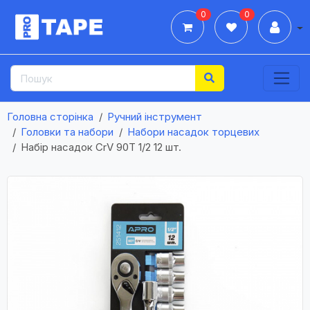
0
0
Дії
Головна сторінка
Ручний інструмент
Головки та набори
Набори насадок торцевих
Набір насадок CrV 90Т 1/2 12 шт.