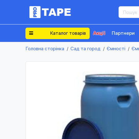
Каталог товарів
Акції
Партнери
Головна сторінка
Сад та город
Ємності
Єм