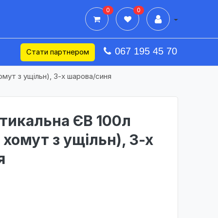
0
0
Дії в профілі
067 195 45 70
Стати партнером
омут з ущільн), 3-х шарова/синя
тикальна ЄВ 100л
 хомут з ущільн), 3-х
я