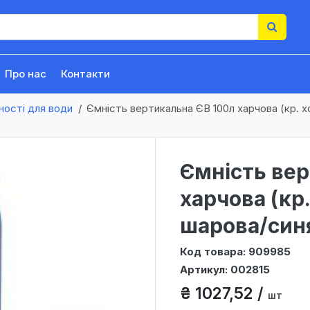
Про нас
Контакти
ності для води
Ємність вертикальна ЄВ 100л харчова (кр. х
Ємність вер
харчова (кр.
шарова/син
Код товара: 909985
Артикул: 002815
₴ 1027,52 /
шт