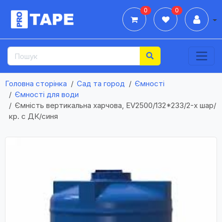
0
0
Дії
Головна сторінка
Сад та город
Ємності
Ємності для води
Ємність вертикальна харчова, ЕV2500/132*233/2-х шар/
кр. с ДК/синя