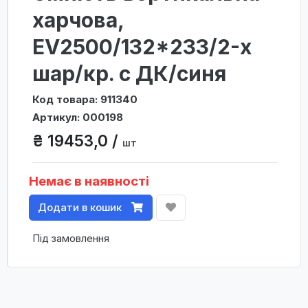
харчова,
ЕV2500/132*233/2-х
шар/кр. с ДК/синя
Код товара: 911340
Артикул: 000198
₴ 19453,0 /
шт
Немає в наявності
Додати в кошик
Під замовлення