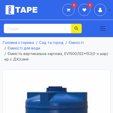
0
0
Дії
Головна сторінка
Сад та город
Ємності
Ємності для води
Ємність вертикальна харчова, ЕV1500/122*153/2-х шар/
кр с ДК/синя