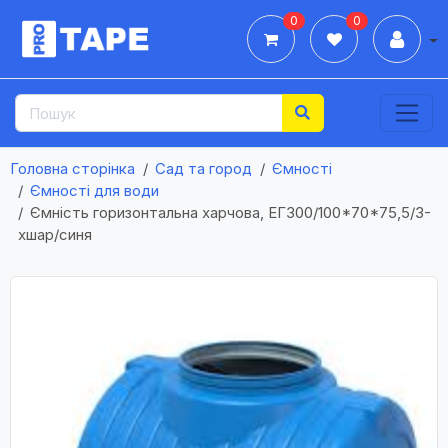
0
0
Дії
Головна сторінка
Сад та город
Ємності
Ємності для води
Ємність горизонтальна харчова, ЕГ300/100*70*75,5/3-
хшар/синя