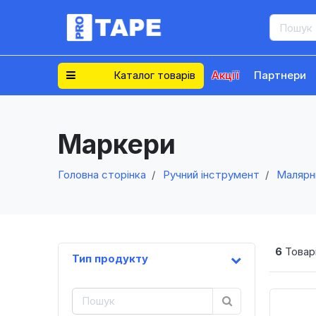
Каталог товарів
Акції
Партнери
Маркери
Головна сторінка
Ручний інструмент
Малярн
6
Товарі
Тип продукту