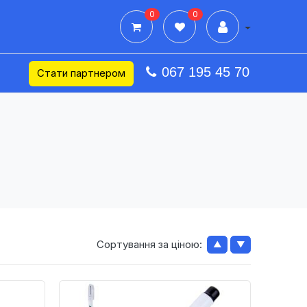
0
0
Дії в профілі
067 195 45 70
Стати партнером
Сортування за ціною:
▲
▼