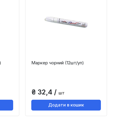
)
Маркер чорний (12шт/уп)
₴ 32,4 /
шт
Додати в кошик