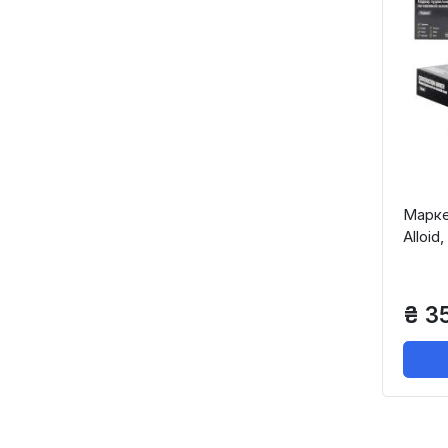
Марке
Alloid
₴ 35