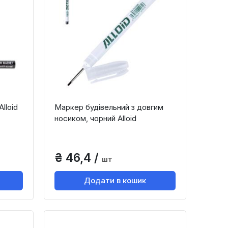
lloid
Маркер будівельний з довгим
носиком, чорний Alloid
₴ 46,4 /
шт
Додати в кошик