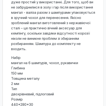
дуже простий у використанні. Для того, щоб ви
не забруднилися в золу і гар після використання
мангал - валіза разом з шампурами упаковується
в зручний чохол для перенесення. Якісно
зроблений мангал виготовлений з нержавіючої
сталі – це практично вічний аксесуар для
кемпінгу, оскільки завдяки відсутності корозії
ніколи не виникне проблем зі збиранням
розбиранням. Шампура до комплекту не
входить.
Набір
мангал на 6 шампурів, чохол, рукавички
Глибина
150 мм
Товщина металу
2 мм
Тип
двохрівневий, підлоговий
Розмір
440*280*30