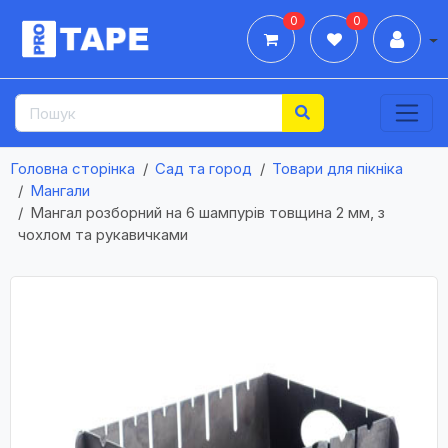
0
0
Дії
Головна сторінка
Сад та город
Товари для пікніка
Мангали
Мангал розборний на 6 шампурів товщина 2 мм, з
чохлом та рукавичками