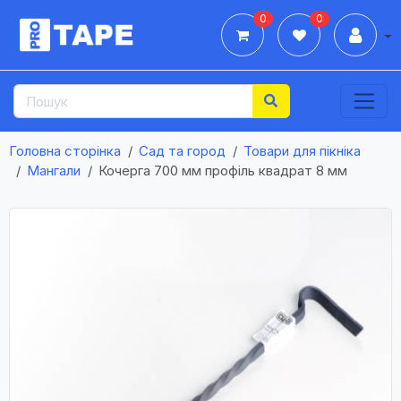
0
0
Дії
Головна сторінка
Сад та город
Товари для пікніка
Мангали
Кочерга 700 мм профіль квадрат 8 мм