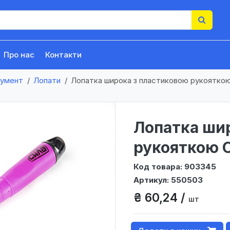
Про нас
Контакти
румент
Лопати
Лопатка широка з пластиковою рукоятко
Лопатка ши
рукояткою 
Код товара: 903345
Артикул: 550503
₴ 60,24 /
шт