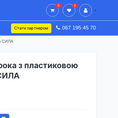
0
0
Дії в профілі
067 195 45 70
Стати партнером
ю СИЛА
рока з пластиковою
СИЛА