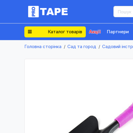
Каталог товарів
Акції
Партнери
Головна сторінка
Сад та город
Садовий інст