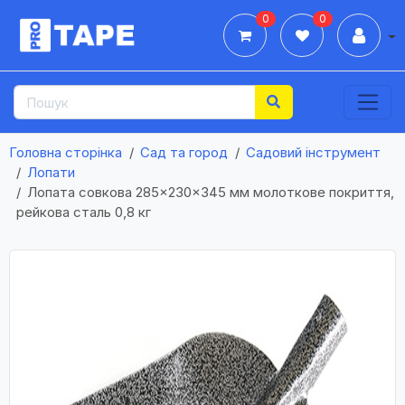
0
0
Дії
Головна сторінка
Сад та город
Садовий інструмент
Лопати
Лопата совкова 285×230×345 мм молоткове покриття,
рейкова сталь 0,8 кг