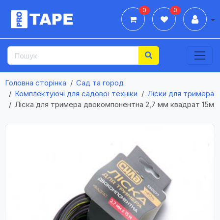
0
0
Дії
Головна сторінка
Сад та город
Комплектуючі для садової техніки
Ліски для тримера
Ліска для тримера двокомпонентна 2,7 мм квадрат 15м