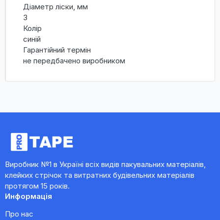
Діаметр ліски, мм
3
Колір
синій
Гарантійний термін
не передбачено виробником
Виробник №1 в Україні всіх видів пакувальних матеріалів,
клейких стрічок та витратних будівельних матеріалів
протягом 15 років.
Информація
Про нас