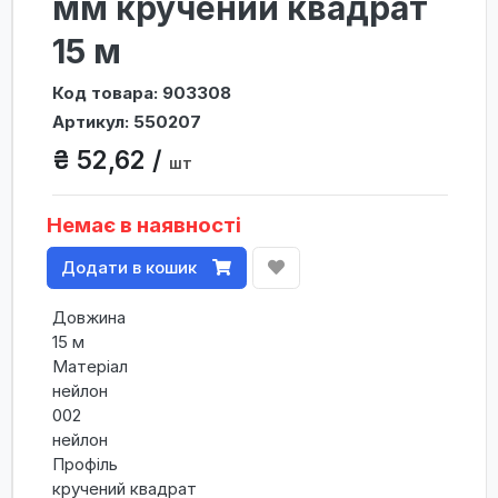
мм кручений квадрат
15 м
Код товара: 903308
Артикул: 550207
₴ 52,62 /
шт
Немає в наявності
Додати в кошик
Довжина
15 м
Матеріал
нейлон
002
нейлон
Профіль
кручений квадрат