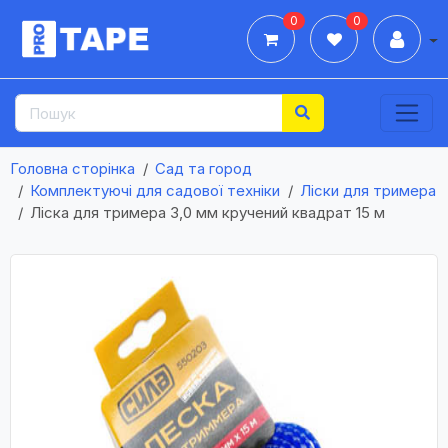
0
0
Дії
Головна сторінка
Сад та город
Комплектуючі для садової техніки
Ліски для тримера
Лiска для тримера 3,0 мм кручений квадрат 15 м