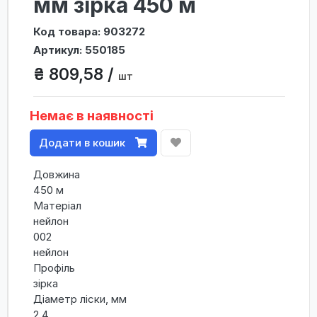
мм зірка 450 м
Код товара: 903272
Артикул: 550185
₴ 809,58 /
шт
Немає в наявності
Додати в кошик
Довжина
450 м
Матеріал
нейлон
002
нейлон
Профіль
зірка
Діаметр ліски, мм
2,4