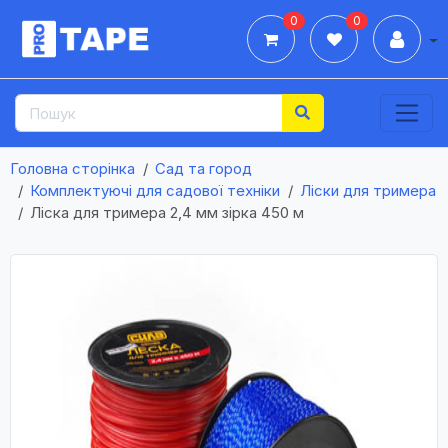
0
0
Дії
Головна сторінка
Сад та город
Комплектуючі для садової техніки
Ліски для тримера
Лiска для тримера 2,4 мм зірка 450 м