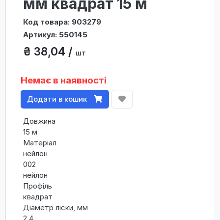
мм квадрат 15 м
Код товара: 903279
Артикул: 550145
₴ 38,04 /
шт
Немає в наявності
Додати в кошик
Довжина
15 м
Матеріал
нейлон
002
нейлон
Профіль
квадрат
Діаметр ліски, мм
2,4