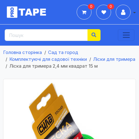
0
0
Дії
Головна сторінка
Сад та город
Комплектуючі для садової техніки
Ліски для тримера
Лiска для тримера 2,4 мм квадрат 15 м