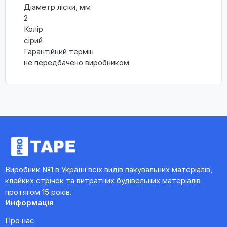
Діаметр ліски, мм
2
Колір
сірий
Гарантійний термін
не передбачено виробником
Виробник №1 в Україні всіх видів пакувальних матеріалів,
клейких стрічок та витратних будівельних матеріалів
протягом 15 років.
Информація
Про нас