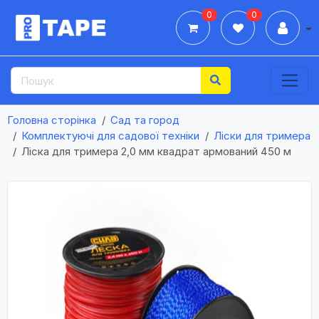
0
0
Дії
Головна сторінка
Сад та город
Комплектуючі для садової техніки
Ліски для тримера
Лiска для тримера 2,0 мм квадрат армований 450 м