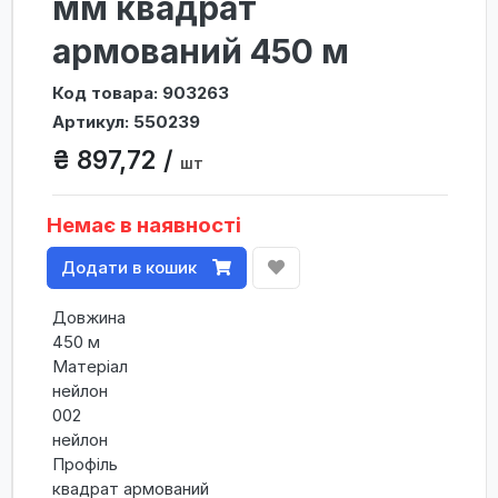
мм квадрат
армований 450 м
Код товара: 903263
Артикул: 550239
₴ 897,72 /
шт
Немає в наявності
Додати в кошик
Довжина
450 м
Матеріал
нейлон
002
нейлон
Профіль
квадрат армований