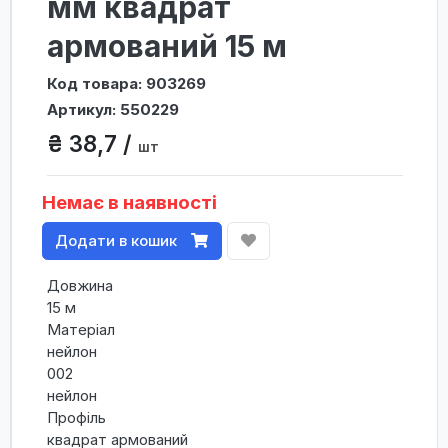
мм квадрат
армований 15 м
Код товара: 903269
Артикул: 550229
₴ 38,7 /
шт
Немає в наявності
Додати в кошик
Довжина
15 м
Матеріал
нейлон
002
нейлон
Профіль
квадрат армований