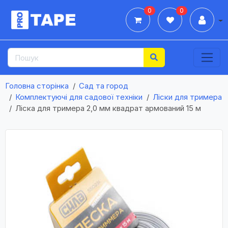
0
0
Дії
Головна сторінка
Сад та город
Комплектуючі для садової техніки
Ліски для тримера
Лiска для тримера 2,0 мм квадрат армований 15 м