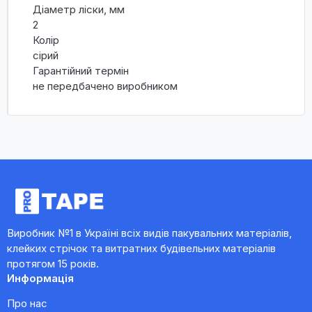
Діаметр ліски, мм
2
Колір
сірий
Гарантійний термін
не передбачено виробником
Виробник №1 в Україні всіх видів пакувальних матеріалів,
клейких стрічок та витратних будівельних матеріалів
протягом 15 років.
Информація
Про нас